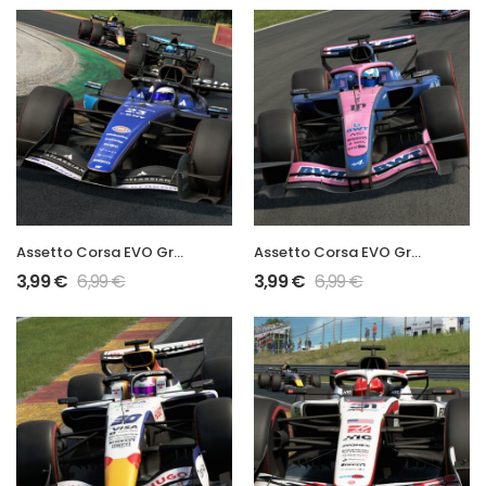
Assetto Corsa EVO Grand Prix 2026 FW48 Mod
Assetto Corsa EVO Grand Prix 2026 A526 Mod
3,99
€
6,99
€
3,99
€
6,99
€